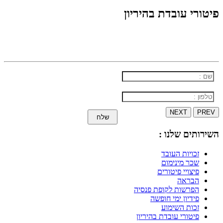
פיטורי עובדת בהיריון
למידע וייעוץ: 08-8696660
או השאירו פרטים ואנו נחזור אליכם
NEXT
PREV
שלח
השירותים שלנו :
זכויות העובד
שכר מינימום
פיצויי פיטורים
הבראה
הפרשות לקופת פנסיה
פידיון ימי חופשה
זכות השימוע
פיטורי עובדת בהיריון