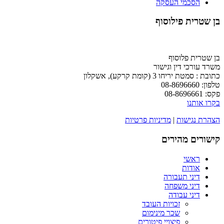
הסכמי העסקה
בן שטרית פילוסוף
בן שטרית פלוסוף
משרד עורכי דין וגישור
כתובת : סמטת יריחו 3 (קומת קרקע), אשקלון
טלפון: 08-8696660
פקס:
08-8696661
בקרו אותנו
הצהרת נגישות
|
מדיניות פרטיות
קישורים מהירים
ראשי
אודות
דיני תעבורה
דיני משפחה
דיני עבודה
זכויות העובד
שכר מינימום
פיצויי פיטורים