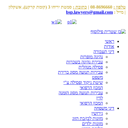
טלפון :
08-8696660 |
כתובת :
סמטת יריחו 3 (קומת קרקע), אשקלון
| מייל :
bsp.lawyers@gmail.com
ראשי
אודות
דיני תעבורה
נהיגה מופרזת
עבירת נהיגה בשכרות
פסילה מנהלית
עבירות תנועה מסוג ברירת
משפט
שיטת ניקוד ופסילה ע"י
המכון הרפואי
עבירות תנועה מסוג הזמנה
לדין
המכון הרפואי
דיני משפחה
גירושין
מזונות לבן/בת הזוג
מזונות ילדים