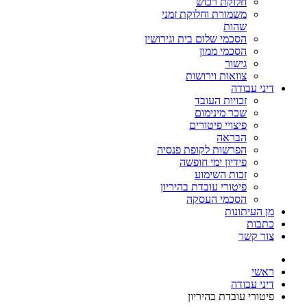
חלוקת רכוש
משמורת וחלוקת זמני
שהות
הסכמי שלום בית וגירושין
הסכמי ממון
גישור
צוואות וירושות
דיני עבודה
זכויות העובד
שכר מינימום
פיצויי פיטורים
הבראה
הפרשות לקופת פנסיה
פידיון ימי חופשה
זכות השימוע
פיטורי עובדת בהיריון
הסכמי העסקה
מן העיתונות
כתבות
צור קשר
ראשי
דיני עבודה
פיטורי עובדת בהיריון